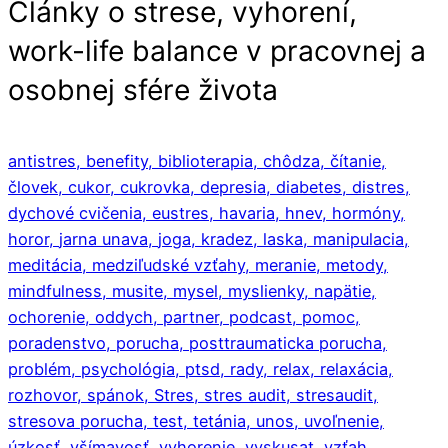
Články o strese, vyhorení,
work-life balance v pracovnej a
osobnej sfére života
antistres,
benefity,
biblioterapia,
chôdza,
čítanie,
človek,
cukor,
cukrovka,
depresia,
diabetes,
distres,
dychové cvičenia,
eustres,
havaria,
hnev,
hormóny,
horor,
jarna unava,
joga,
kradez,
laska,
manipulacia,
meditácia,
medziľudské vzťahy,
meranie,
metody,
mindfulness,
musite,
mysel,
myslienky,
napätie,
ochorenie,
oddych,
partner,
podcast,
pomoc,
poradenstvo,
porucha,
posttraumaticka porucha,
problém,
psychológia,
ptsd,
rady,
relax,
relaxácia,
rozhovor,
spánok,
Stres,
stres audit,
stresaudit,
stresova porucha,
test,
tetánia,
unos,
uvoľnenie,
úzkosť,
všímavosť,
vyhorenie,
vyskusat,
vzťah,