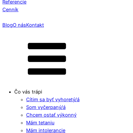
Referencie
Cenník
Blog
O nás
Kontakt
Čo vás trápi
Cítim sa byť vyhoretý/á
Som vyčerpaný/á
Chcem ostať výkonný
Mám tetaniu
Mám intolerancie