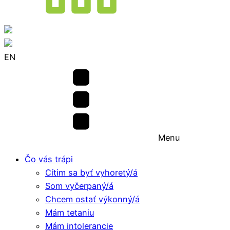
EN
Menu
Čo vás trápi
Cítim sa byť vyhoretý/á
Som vyčerpaný/á
Chcem ostať výkonný/á
Mám tetaniu
Mám intolerancie