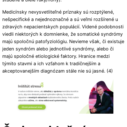
Medicínsky nevysvetliteľné príznaky sú rozptýlené,
nešpecifické a nejednoznačné a sú veľmi rozšírené u
zdravých nepacientskych populácií. Videné podobnosti
viedli niektorých k domnienke, že somatické syndrómy
majú spoločnú patofyziológiu. Nevieme však, či existuje
jeden syndróm alebo jednotlivé syndrómy, alebo či
majú spoločné etiologické faktory. Hranice medzi
týmito stavmi a ich vzťahom k tradičnejším a
akceptovanejším diagnózam stále nie sú jasné. (4)