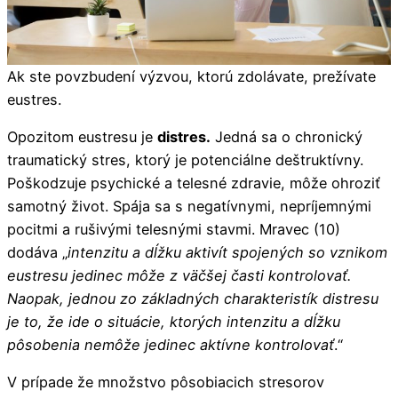
Ak ste povzbudení výzvou, ktorú zdolávate, prežívate
eustres.
Opozitom eustresu je
distres.
Jedná sa o chronický
traumatický stres, ktorý je potenciálne deštruktívny.
Poškodzuje psychické a telesné zdravie, môže ohroziť
samotný život. Spája sa s negatívnymi, nepríjemnými
pocitmi a rušivými telesnými stavmi. Mravec (10)
dodáva „
intenzitu a dĺžku aktivít spojených so vznikom
eustresu jedinec môže z väčšej časti kontrolovať.
Naopak, jednou zo základných charakteristík distresu
je to, že ide o situácie, ktorých intenzitu a dĺžku
pôsobenia nemôže jedinec aktívne kontrolovať
.“
V prípade že množstvo pôsobiacich stresorov