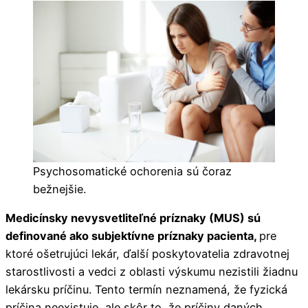
Psychosomatické ochorenia sú čoraz
bežnejšie.
Medicínsky nevysvetliteľné príznaky (MUS) sú
definované ako subjektívne príznaky pacienta,
pre
ktoré ošetrujúci lekár, ďalší poskytovatelia zdravotnej
starostlivosti a vedci z oblasti výskumu nezistili žiadnu
lekársku príčinu. Tento termín neznamená, že fyzická
príčina neexistuje, ale skôr to, že príčiny daných