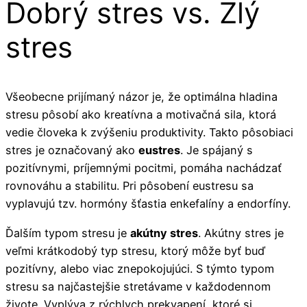
Dobrý stres vs. Zlý
stres
Všeobecne prijímaný názor je, že optimálna hladina
stresu pôsobí ako kreatívna a motivačná sila, ktorá
vedie človeka k zvýšeniu produktivity. Takto pôsobiaci
stres je označovaný ako
eustres
. Je spájaný s
pozitívnymi, príjemnými pocitmi, pomáha nachádzať
rovnováhu a stabilitu. Pri pôsobení eustresu sa
vyplavujú tzv. hormóny šťastia enkefalíny a endorfíny.
Ďalším typom stresu je
akútny stres
. Akútny stres je
veľmi krátkodobý typ stresu, ktorý môže byť buď
pozitívny, alebo viac znepokojujúci. S týmto typom
stresu sa najčastejšie stretávame v každodennom
živote. Vyplýva z rýchlych prekvapení, ktoré si