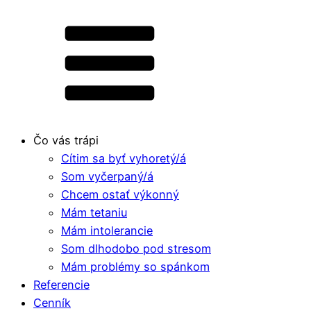
Čo vás trápi
Cítim sa byť vyhoretý/á
Som vyčerpaný/á
Chcem ostať výkonný
Mám tetaniu
Mám intolerancie
Som dlhodobo pod stresom
Mám problémy so spánkom
Referencie
Cenník