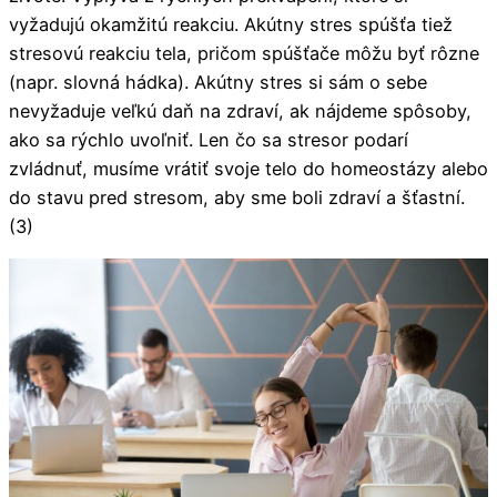
vyžadujú okamžitú reakciu. Akútny stres spúšťa tiež
stresovú reakciu tela, pričom spúšťače môžu byť rôzne
(napr. slovná hádka). Akútny stres si sám o sebe
nevyžaduje veľkú daň na zdraví, ak nájdeme spôsoby,
ako sa rýchlo uvoľniť. Len čo sa stresor podarí
zvládnuť, musíme vrátiť svoje telo do homeostázy alebo
do stavu pred stresom, aby sme boli zdraví a šťastní.
(3)