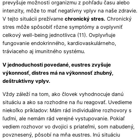
prevyšuje možnosti organizmu z pohľadu času alebo
intenzity, môže to mať negatívny vplyv na naše zdravie.
V tejto situácii prežívame
chronický stres.
Chronický
stres môže spôsobiť rôzne symptómy a ovplyvniť
celkový well-being jednotlivca (11). Ovplyvňuje
fungovanie endokrinného, kardiovaskulárneho,
tráviaceho aj imunitného systému.
V jednoduchosti povedané, eustres zvyšuje
výkonnosť, distres má na výkonnosť zhubný,
deštruktívny vplyv.
Vždy záleží na tom, ako človek vyhodnocuje danú
situáciu a ako sa rozhodne na ňu reagovať. Uvedieme
niekoľko príkladov: Mám rád individuálne rozhovory s
ľuďmi, ale nemám rád verejné vystupovanie. Pokiaľ
vediem rozhovor vo dvojici s priateľmi, som nabudený,
povznesený, pôsobí na mňa eustres. Inú situáciu