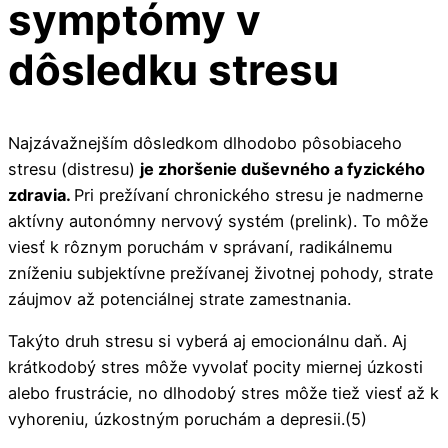
symptómy v
dôsledku stresu
Najzávažnejším dôsledkom dlhodobo pôsobiaceho
stresu (distresu)
je zhoršenie duševného a fyzického
zdravia.
Pri prežívaní chronického stresu je nadmerne
aktívny autonómny nervový systém (prelink). To môže
viesť k rôznym poruchám v správaní, radikálnemu
zníženiu subjektívne prežívanej životnej pohody, strate
záujmov až potenciálnej strate zamestnania.
Takýto druh stresu si vyberá aj emocionálnu daň. Aj
krátkodobý stres môže vyvolať pocity miernej úzkosti
alebo frustrácie, no dlhodobý stres môže tiež viesť až k
vyhoreniu, úzkostným poruchám a depresii.(5)