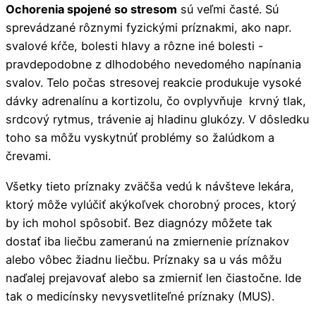
Ochorenia spojené so stresom
sú veľmi časté. Sú
sprevádzané rôznymi fyzickými príznakmi, ako napr.
svalové kŕče, bolesti hlavy a rôzne iné bolesti -
pravdepodobne z dlhodobého nevedomého napínania
svalov. Telo počas stresovej reakcie produkuje vysoké
dávky adrenalínu a kortizolu, čo ovplyvňuje krvný tlak,
srdcový rytmus, trávenie aj hladinu glukózy. V dôsledku
toho sa môžu vyskytnúť problémy so žalúdkom a
črevami.
Všetky tieto príznaky zväčša vedú k návšteve lekára,
ktorý môže vylúčiť akýkoľvek chorobný proces, ktorý
by ich mohol spôsobiť. Bez diagnózy môžete tak
dostať iba liečbu zameranú na zmiernenie príznakov
alebo vôbec žiadnu liečbu. Príznaky sa u vás môžu
naďalej prejavovať alebo sa zmierniť len čiastočne. Ide
tak o medicínsky nevysvetliteľné príznaky (MUS).