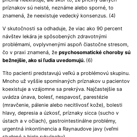
príznakov sú neisté, neznáme alebo sporné, to
znamená, že neexistuje vedecký konsenzus. (4)
V skutočnosti sa odhaduje, že viac ako 90 percent
návštev lekára je spôsobených zdravotnými
problémami, ovplyvnenými aspoň čiastočne stresom,
čo v praxi znamená, že
psychosomatické choroby sú
bežnejšie, ako si ľudia uvedomujú.
(6)
Títo pacienti predstavujú veľkú a problémovú skupinu.
Mnoho už vyššie spomínaných príznakov u pacientov
koexistuje a vzájomne sa prekrýva. Najčastejšie sa
uvádza únava, bolesť, nespavosť, parestézie
(mravčenie, pálenie alebo necitlivosť kože), bolesti
hlavy, depresia a úzkosť, príznaky sicca (sucho v
ústach a v očiach), gastrointestinálne problémy,
urgentná inkontinencia a Raynaudove javy (veľmi
studené a biele ruky/nohy).