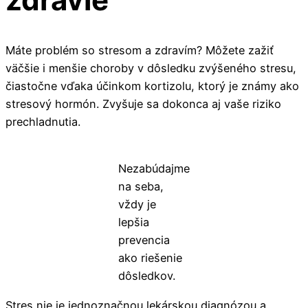
Máte problém so stresom a zdravím? Môžete zažiť
väčšie i menšie choroby v dôsledku zvýšeného stresu,
čiastočne vďaka účinkom kortizolu, ktorý je známy ako
stresový hormón. Zvyšuje sa dokonca aj vaše riziko
prechladnutia.
Nezabúdajme
na seba,
vždy je
lepšia
prevencia
ako riešenie
dôsledkov.
Stres nie je jednoznačnou lekárskou diagnózou a