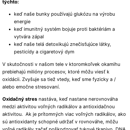
týchto:
keď naše bunky používajú glukózu na výrobu
energie
keď imunitný systém bojuje proti baktériám a
vytvára zápal
keď naše telá detoxikujú znečisťujúce látky,
pesticídy a cigaretový dym
V skutočnosti v našom tele v ktoromkoľvek okamihu
prebiehajú milióny procesov, ktoré môžu viesť k
oxidácii. Zvyšuje sa tiež vtedy, keď sme fyzicky a /
alebo emočne stresovaní.
Oxidačný stres
nastáva, keď nastane nerovnováha
medzi aktivitou voľných radikálov a antioxidačnou
aktivitou. Ak je prítomných viac voľných radikálov, ako
sú antioxidanty schopné udržať v rovnováhe, môžu
voľné radikály začať poškodzovať tukové tkanivo, DNA