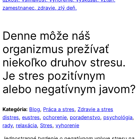
zamestnanec,
zdravie,
zlý deň,
Denne môže náš
organizmus prežívať
niekoľko druhov stresu.
Je stres pozitívnym
alebo negatívnym javom?
Kategória:
Blog
,
Práca a stres
,
Zdravie a stres
distres
,
eustres
,
ochorenie
,
poradenstvo
,
psychológia
,
rady
,
relaxácia
,
Stres
,
vyhorenie
Jednostranné tvrdenie o negatívnom vplyve stresu na