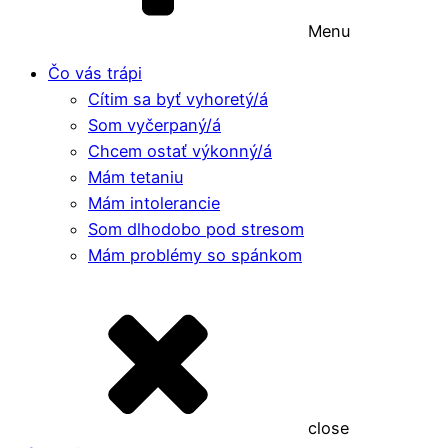
Menu
Čo vás trápi
Cítim sa byť vyhoretý/á
Som vyčerpaný/á
Chcem ostať výkonný/á
Mám tetaniu
Mám intolerancie
Som dlhodobo pod stresom
Mám problémy so spánkom
close