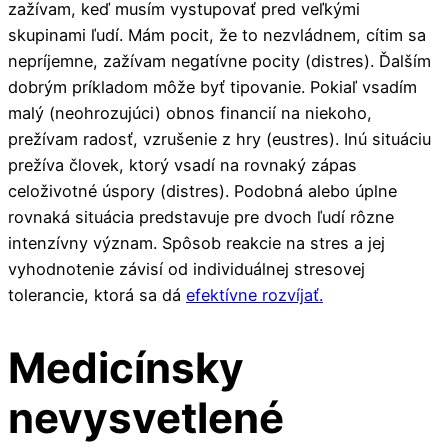
zažívam, keď musím vystupovať pred veľkými
skupinami ľudí. Mám pocit, že to nezvládnem, cítim sa
nepríjemne, zažívam negatívne pocity (distres). Ďalším
dobrým príkladom môže byť tipovanie. Pokiaľ vsadím
malý (neohrozujúci) obnos financií na niekoho,
prežívam radosť, vzrušenie z hry (eustres). Inú situáciu
prežíva človek, ktorý vsadí na rovnaký zápas
celoživotné úspory (distres). Podobná alebo úplne
rovnaká situácia predstavuje pre dvoch ľudí rôzne
intenzívny význam. Spôsob reakcie na stres a jej
vyhodnotenie závisí od individuálnej stresovej
tolerancie, ktorá sa dá
efektívne rozvíjať.
Medicínsky
nevysvetlené