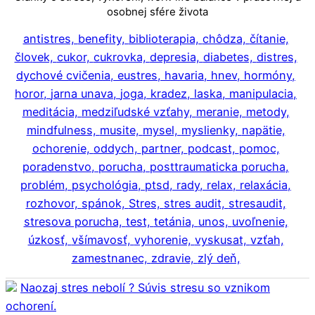
osobnej sfére života
antistres,
benefity,
biblioterapia,
chôdza,
čítanie,
človek,
cukor,
cukrovka,
depresia,
diabetes,
distres,
dychové cvičenia,
eustres,
havaria,
hnev,
hormóny,
horor,
jarna unava,
joga,
kradez,
laska,
manipulacia,
meditácia,
medziľudské vzťahy,
meranie,
metody,
mindfulness,
musite,
mysel,
myslienky,
napätie,
ochorenie,
oddych,
partner,
podcast,
pomoc,
poradenstvo,
porucha,
posttraumaticka porucha,
problém,
psychológia,
ptsd,
rady,
relax,
relaxácia,
rozhovor,
spánok,
Stres,
stres audit,
stresaudit,
stresova porucha,
test,
tetánia,
unos,
uvoľnenie,
úzkosť,
všímavosť,
vyhorenie,
vyskusat,
vzťah,
zamestnanec,
zdravie,
zlý deň,
Naozaj stres nebolí ? Súvis stresu so vznikom
ochorení.