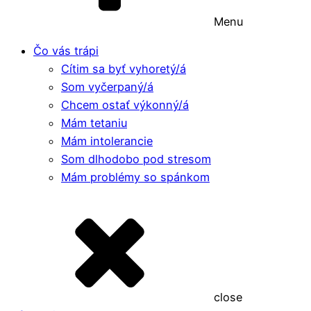
Menu
Čo vás trápi
Cítim sa byť vyhoretý/á
Som vyčerpaný/á
Chcem ostať výkonný/á
Mám tetaniu
Mám intolerancie
Som dlhodobo pod stresom
Mám problémy so spánkom
close