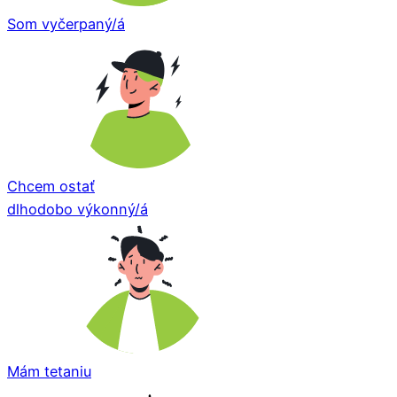
Som vyčerpaný/á
Chcem ostať
dlhodobo výkonný/á
Mám tetaniu