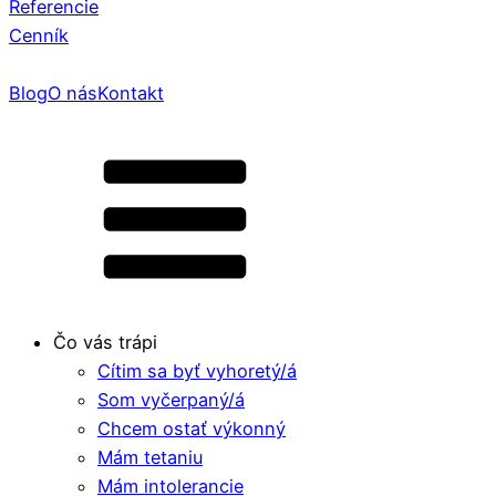
Referencie
Cenník
Blog
O nás
Kontakt
Čo vás trápi
Cítim sa byť vyhoretý/á
Som vyčerpaný/á
Chcem ostať výkonný
Mám tetaniu
Mám intolerancie