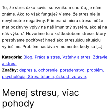
To, že stres úzko súvisí so vznikom chorôb, je nám
známe. Ako to však funguje? Vieme, že stres nie je
nevyhnutne negatívny. Primeraná miera stresu môže
mať pozitívny vplyv na náš imunitný systém, ako aj na
náš výkon.1 Hovoríme tu o krátkodobom strese, ktorý
prestávame pociťovať hneď ako stresujúcu situáciu
vyriešime. Problém nastáva v momente, kedy sa […]
Kategória:
Blog,
Práca a stres,
Vzťahy a stres,
Zdravie
a stres,
Značky:
depresia,
ochorenie,
poradenstvo,
problém,
psychológia,
Stres,
tetánia,
úzkosť,
zdravie,
Menej stresu, viac
pohody