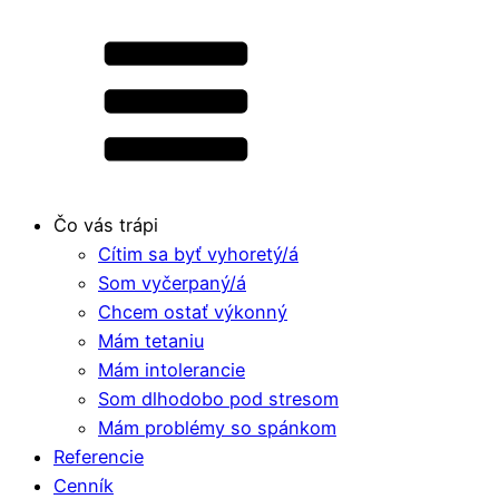
Čo vás trápi
Cítim sa byť vyhoretý/á
Som vyčerpaný/á
Chcem ostať výkonný
Mám tetaniu
Mám intolerancie
Som dlhodobo pod stresom
Mám problémy so spánkom
Referencie
Cenník