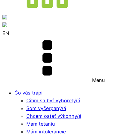
EN
Menu
Čo vás trápi
Cítim sa byť vyhoretý/á
Som vyčerpaný/á
Chcem ostať výkonný/á
Mám tetaniu
Mám intolerancie