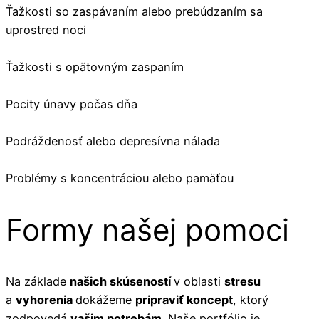
Ťažkosti so zaspávaním alebo prebúdzaním sa
uprostred noci
Ťažkosti s opätovným zaspaním
Pocity únavy počas dňa
Podráždenosť alebo depresívna nálada
Problémy s koncentráciou alebo pamäťou
Formy našej pomoci
Na základe
našich skúseností
v oblasti
stresu
a
vyhorenia
dokážeme
pripraviť koncept
, ktorý
zodpovedá
vašim potrebám
. Naše portfólio je