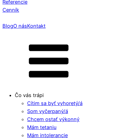
Referencie
Cenník
Blog
O nás
Kontakt
Čo vás trápi
Cítim sa byť vyhoretý/á
Som vyčerpaný/á
Chcem ostať výkonný
Mám tetaniu
Mám intolerancie