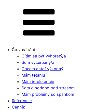
Čo vás trápi
Cítim sa byť vyhoretý/á
Som vyčerpaný/á
Chcem ostať výkonný
Mám tetaniu
Mám intolerancie
Som dlhodobo pod stresom
Mám problémy so spánkom
Referencie
Cenník