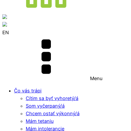
EN
Menu
Čo vás trápi
Cítim sa byť vyhoretý/á
Som vyčerpaný/á
Chcem ostať výkonný/á
Mám tetaniu
Mám intolerancie