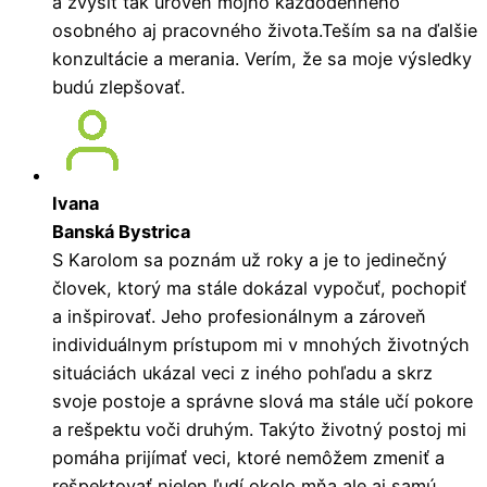
a zvýšiť tak úroveň môjho každodenného
osobného aj pracovného života.Teším sa na ďalšie
konzultácie a merania. Verím, že sa moje výsledky
budú zlepšovať.
Ivana
Banská Bystrica
S Karolom sa poznám už roky a je to jedinečný
človek, ktorý ma stále dokázal vypočuť, pochopiť
a inšpirovať. Jeho profesionálnym a zároveň
individuálnym prístupom mi v mnohých životných
situáciách ukázal veci z iného pohľadu a skrz
svoje postoje a správne slová ma stále učí pokore
a rešpektu voči druhým. Takýto životný postoj mi
pomáha prijímať veci, ktoré nemôžem zmeniť a
rešpektovať nielen ľudí okolo mňa ale aj samú