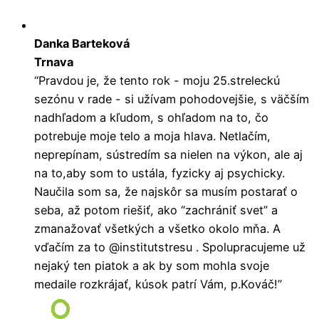
Danka Barteková
Trnava
“Pravdou je, že tento rok - moju 25.streleckú
sezónu v rade - si užívam pohodovejšie, s väčším
nadhľadom a kľudom, s ohľadom na to, čo
potrebuje moje telo a moja hlava. Netlačím,
neprepínam, sústredím sa nielen na výkon, ale aj
na to,aby som to ustála, fyzicky aj psychicky.
Naučila som sa, že najskôr sa musím postarať o
seba, až potom riešiť, ako “zachrániť svet” a
zmanažovať všetkých a všetko okolo mňa. A
vďačím za to @institutstresu . Spolupracujeme už
nejaký ten piatok a ak by som mohla svoje
medaile rozkrájať, kúsok patrí Vám, p.Kováč!”