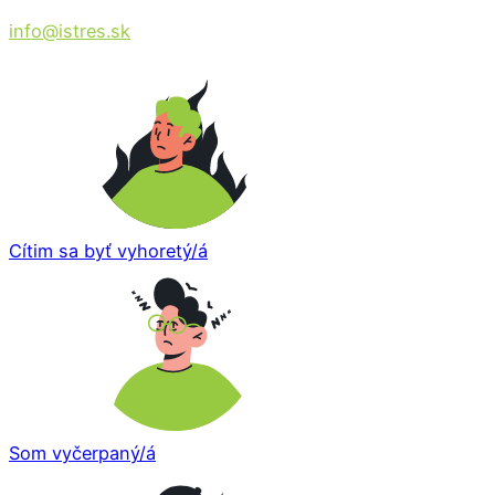
info@istres.sk
Cítim sa byť vyhoretý/á
Som vyčerpaný/á