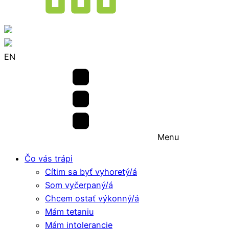
EN
Menu
Čo vás trápi
Cítim sa byť vyhoretý/á
Som vyčerpaný/á
Chcem ostať výkonný/á
Mám tetaniu
Mám intolerancie