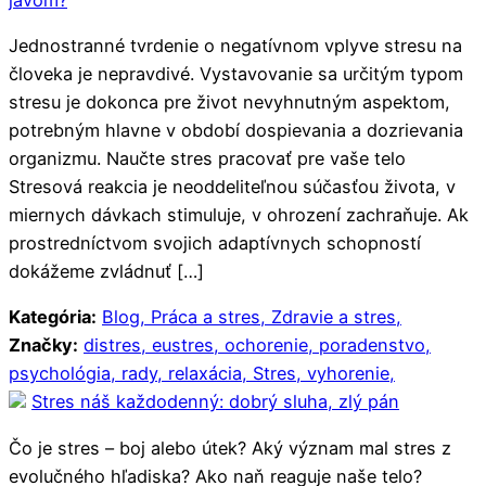
Jednostranné tvrdenie o negatívnom vplyve stresu na
človeka je nepravdivé. Vystavovanie sa určitým typom
stresu je dokonca pre život nevyhnutným aspektom,
potrebným hlavne v období dospievania a dozrievania
organizmu. Naučte stres pracovať pre vaše telo
Stresová reakcia je neoddeliteľnou súčasťou života, v
miernych dávkach stimuluje, v ohrození zachraňuje. Ak
prostredníctvom svojich adaptívnych schopností
dokážeme zvládnuť […]
Kategória:
Blog,
Práca a stres,
Zdravie a stres,
Značky:
distres,
eustres,
ochorenie,
poradenstvo,
psychológia,
rady,
relaxácia,
Stres,
vyhorenie,
Stres náš každodenný: dobrý sluha, zlý pán
Čo je stres – boj alebo útek? Aký význam mal stres z
evolučného hľadiska? Ako naň reaguje naše telo?