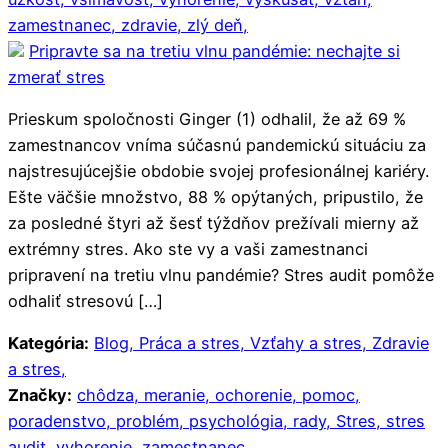
zamestnanec,
zdravie,
zlý deň,
Pripravte sa na tretiu vlnu pandémie: nechajte si
zmerať stres
Prieskum spoločnosti Ginger (1) odhalil, že až 69 %
zamestnancov vníma súčasnú pandemickú situáciu za
najstresujúcejšie obdobie svojej profesionálnej kariéry.
Ešte väčšie množstvo, 88 % opýtaných, pripustilo, že
za posledné štyri až šesť týždňov prežívali mierny až
extrémny stres. Ako ste vy a vaši zamestnanci
pripravení na tretiu vlnu pandémie? Stres audit pomôže
odhaliť stresovú […]
Kategória:
Blog,
Práca a stres,
Vzťahy a stres,
Zdravie
a stres,
Značky:
chôdza,
meranie,
ochorenie,
pomoc,
poradenstvo,
problém,
psychológia,
rady,
Stres,
stres
audit,
vyhorenie,
zamestnanec,