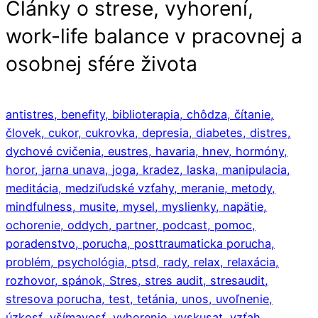
Články o strese, vyhorení,
work-life balance v pracovnej a
osobnej sfére života
antistres,
benefity,
biblioterapia,
chôdza,
čítanie,
človek,
cukor,
cukrovka,
depresia,
diabetes,
distres,
dychové cvičenia,
eustres,
havaria,
hnev,
hormóny,
horor,
jarna unava,
joga,
kradez,
laska,
manipulacia,
meditácia,
medziľudské vzťahy,
meranie,
metody,
mindfulness,
musite,
mysel,
myslienky,
napätie,
ochorenie,
oddych,
partner,
podcast,
pomoc,
poradenstvo,
porucha,
posttraumaticka porucha,
problém,
psychológia,
ptsd,
rady,
relax,
relaxácia,
rozhovor,
spánok,
Stres,
stres audit,
stresaudit,
stresova porucha,
test,
tetánia,
unos,
uvoľnenie,
úzkosť,
všímavosť,
vyhorenie,
vyskusat,
vzťah,