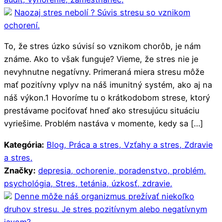
Naozaj stres nebolí ? Súvis stresu so vznikom
ochorení.
To, že stres úzko súvisí so vznikom chorôb, je nám
známe. Ako to však funguje? Vieme, že stres nie je
nevyhnutne negatívny. Primeraná miera stresu môže
mať pozitívny vplyv na náš imunitný systém, ako aj na
náš výkon.1 Hovoríme tu o krátkodobom strese, ktorý
prestávame pociťovať hneď ako stresujúcu situáciu
vyriešime. Problém nastáva v momente, kedy sa […]
Kategória:
Blog,
Práca a stres,
Vzťahy a stres,
Zdravie
a stres,
Značky:
depresia,
ochorenie,
poradenstvo,
problém,
psychológia,
Stres,
tetánia,
úzkosť,
zdravie,
Denne môže náš organizmus prežívať niekoľko
druhov stresu. Je stres pozitívnym alebo negatívnym
javom?