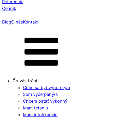
Referencie
Cenník
Blog
O nás
Kontakt
Čo vás trápi
Cítim sa byť vyhoretý/á
Som vyčerpaný/á
Chcem ostať výkonný
Mám tetaniu
Mám intolerancie