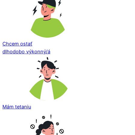
Chcem ostať
dlhodobo výkonný/á
Mám tetaniu