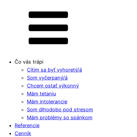
Čo vás trápi
Cítim sa byť vyhoretý/á
Som vyčerpaný/á
Chcem ostať výkonný
Mám tetaniu
Mám intolerancie
Som dlhodobo pod stresom
Mám problémy so spánkom
Referencie
Cenník