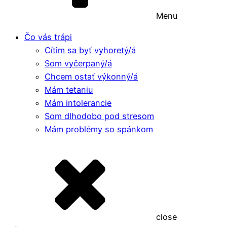
Menu
Čo vás trápi
Cítim sa byť vyhoretý/á
Som vyčerpaný/á
Chcem ostať výkonný/á
Mám tetaniu
Mám intolerancie
Som dlhodobo pod stresom
Mám problémy so spánkom
close