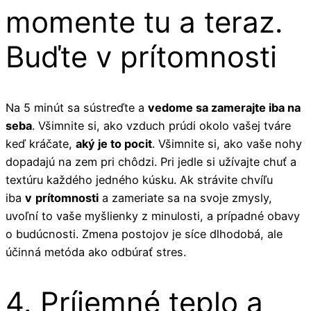
momente tu a teraz.
Buďte v prítomnosti
Na 5 minút sa sústreďte a
vedome sa zamerajte iba na
seba
. Všimnite si, ako vzduch prúdi okolo vašej tváre
keď kráčate,
aký je to pocit
. Všimnite si, ako vaše nohy
dopadajú na zem pri chôdzi. Pri jedle si užívajte chuť a
textúru každého jedného kúsku. Ak strávite chvíľu
iba
v
prítomnosti
a zameriate sa na svoje zmysly,
uvoľní to vaše myšlienky z minulosti, a prípadné obavy
o budúcnosti. Zmena postojov je síce dlhodobá, ale
účinná metóda ako odbúrať stres.
4. Príjemné teplo a