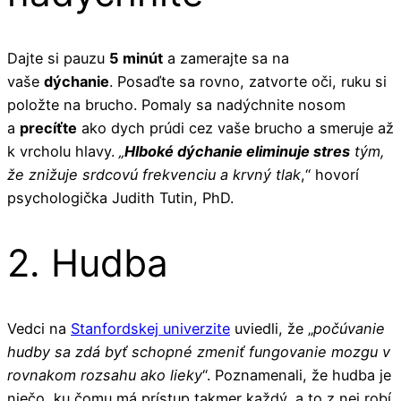
Dajte si pauzu
5 minút
a zamerajte sa na
vaše
dýchanie
. Posaďte sa rovno, zatvorte oči, ruku si
položte na brucho. Pomaly sa nadýchnite nosom
a
precíťte
ako dych prúdi cez vaše brucho a smeruje až
k vrcholu hlavy.
„
Hlboké dýchanie eliminuje stres
tým,
že znižuje srdcovú frekvenciu a krvný tlak
,“ hovorí
psychologička Judith Tutin, PhD.
2. Hudba
Vedci na
Stanfordskej univerzite
uviedli, že „
počúvanie
hudby sa zdá byť schopné zmeniť fungovanie mozgu v
rovnakom rozsahu ako lieky
“. Poznamenali, že hudba je
niečo, ku čomu má prístup takmer každý, a to z nej robí