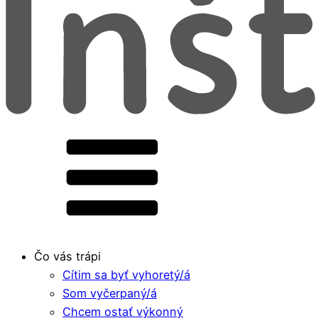
Čo vás trápi
Cítim sa byť vyhoretý/á
Som vyčerpaný/á
Chcem ostať výkonný