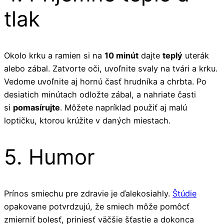
tlak
Okolo krku a ramien si na
10 minút
dajte
teplý
uterák
alebo zábal. Zatvorte oči, uvoľnite svaly na tvári a krku.
Vedome uvoľnite aj hornú časť hrudníka a chrbta. Po
desiatich minútach odložte zábal, a nahriate časti
si
pomasírujte
. Môžete napríklad použiť aj malú
loptičku, ktorou krúžite v daných miestach.
5. Humor
Prínos smiechu pre zdravie je ďalekosiahly.
Štúdie
opakovane potvrdzujú, že smiech môže pomôcť
zmierniť bolesť, priniesť väčšie šťastie a dokonca