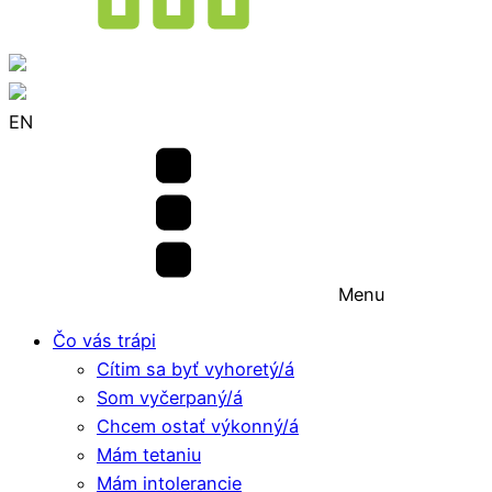
EN
Menu
Čo vás trápi
Cítim sa byť vyhoretý/á
Som vyčerpaný/á
Chcem ostať výkonný/á
Mám tetaniu
Mám intolerancie