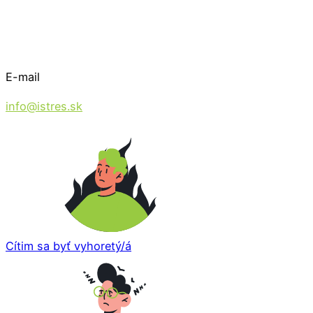
E-mail
info@istres.sk
Cítim sa byť vyhoretý/á