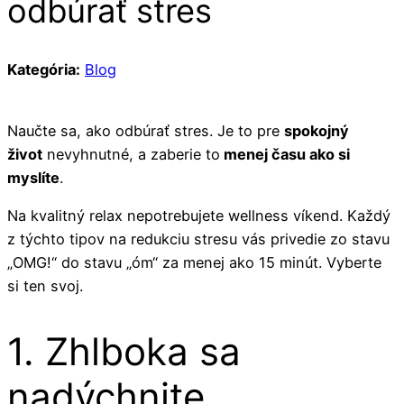
odbúrať stres
Kategória:
Blog
Naučte sa, ako odbúrať stres. Je to pre
spokojný
život
nevyhnutné, a zaberie to
menej času ako si
myslíte
.
Na kvalitný relax nepotrebujete wellness víkend. Každý
z týchto tipov na redukciu stresu vás privedie zo stavu
„OMG!“ do stavu „óm“ za menej ako 15 minút. Vyberte
si ten svoj.
1. Zhlboka sa
nadýchnite