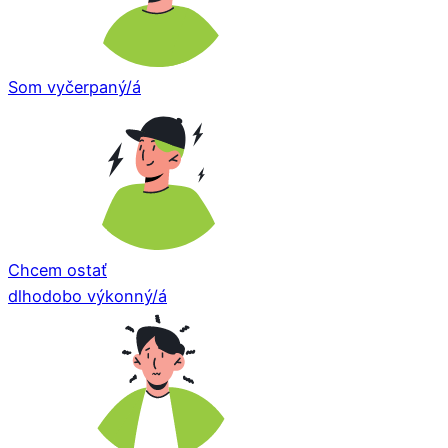
Som vyčerpaný/á
Chcem ostať
dlhodobo výkonný/á