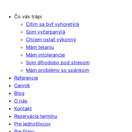
Čo vás trápi
Cítim sa byť vyhoretý/á
Som vyčerpaný/á
Chcem ostať výkonný
Mám tetaniu
Mám intolerancie
Som dlhodobo pod stresom
Mám problémy so spánkom
Referencie
Cenník
Blog
O nás
Kontakt
Rezervácia termínu
Pre jednotlivcov
Pre firmy