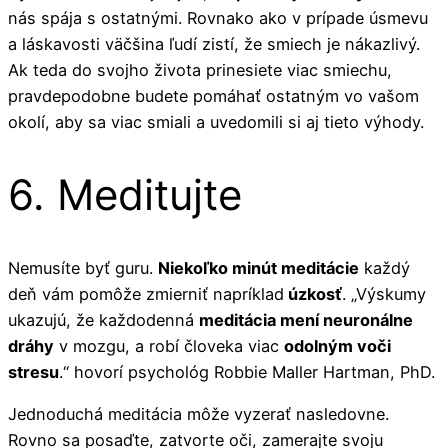
nás spája s ostatnými. Rovnako ako v prípade úsmevu
a láskavosti väčšina ľudí zistí, že smiech je nákazlivý.
Ak teda do svojho života prinesiete viac smiechu,
pravdepodobne budete pomáhať ostatným vo vašom
okolí, aby sa viac smiali a uvedomili si aj tieto výhody.
6. Meditujte
Nemusíte byť guru.
Niekoľko minút meditácie
každý
deň vám pomôže zmierniť napríklad
úzkosť
. „Výskumy
ukazujú, že každodenná
meditácia mení neuronálne
dráhy
v mozgu, a robí človeka viac
odolným voči
stresu
.“ hovorí psychológ Robbie Maller Hartman, PhD.
Jednoduchá meditácia môže vyzerať nasledovne.
Rovno sa posaďte, zatvorte oči, zamerajte svoju