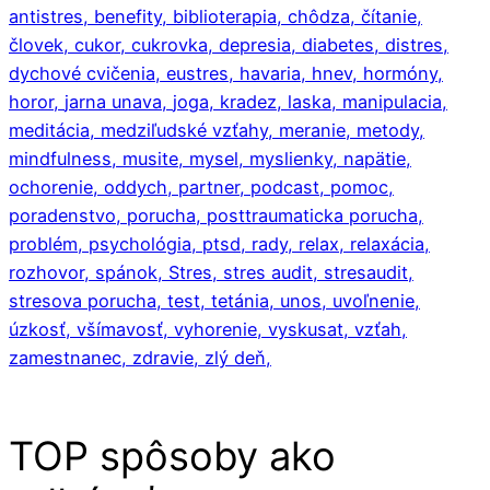
antistres,
benefity,
biblioterapia,
chôdza,
čítanie,
človek,
cukor,
cukrovka,
depresia,
diabetes,
distres,
dychové cvičenia,
eustres,
havaria,
hnev,
hormóny,
horor,
jarna unava,
joga,
kradez,
laska,
manipulacia,
meditácia,
medziľudské vzťahy,
meranie,
metody,
mindfulness,
musite,
mysel,
myslienky,
napätie,
ochorenie,
oddych,
partner,
podcast,
pomoc,
poradenstvo,
porucha,
posttraumaticka porucha,
problém,
psychológia,
ptsd,
rady,
relax,
relaxácia,
rozhovor,
spánok,
Stres,
stres audit,
stresaudit,
stresova porucha,
test,
tetánia,
unos,
uvoľnenie,
úzkosť,
všímavosť,
vyhorenie,
vyskusat,
vzťah,
zamestnanec,
zdravie,
zlý deň,
TOP spôsoby ako