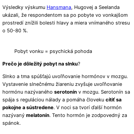
Výsledky výskumu
Hansmana
, Hugovej a Seelanda
ukázali, že respondentom sa po pobyte vo vonkajšom
prostredí znížili bolesti hlavy a miera vnímaného stresu
o 50-80 %.
Pobyt vonku = psychická pohoda
Prečo je dôležitý pobyt na slnku
?
Slnko a tma spúšťajú uvoľňovanie hormónov v mozgu.
Vystavenie slnečnému žiareniu zvyšuje uvoľňovanie
hormónu nazývaného
serotonín
v mozgu. Serotonín sa
spája s reguláciou nálady a pomáha človeku
cítiť sa
pokojne a sústredene
. V noci sa tvorí ďalší hormón
nazývaný
melatonín
. Tento hormón je zodpovedný za
spánok.