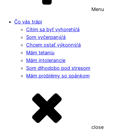
Menu
Čo vás trápi
Cítim sa byť vyhoretý/á
Som vyčerpaný/á
Chcem ostať výkonný/á
Mám tetaniu
Mám intolerancie
Som dlhodobo pod stresom
Mám problémy so spánkom
close