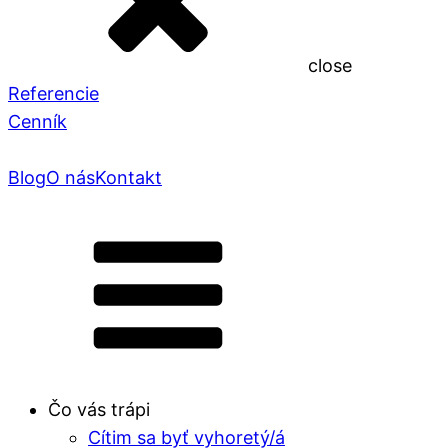
close
Referencie
Cenník
Blog
O nás
Kontakt
Čo vás trápi
Cítim sa byť vyhoretý/á