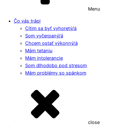
Menu
Čo vás trápi
Cítim sa byť vyhoretý/á
Som vyčerpaný/á
Chcem ostať výkonný/á
Mám tetaniu
Mám intolerancie
Som dlhodobo pod stresom
Mám problémy so spánkom
close