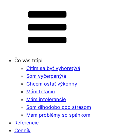
Čo vás trápi
Cítim sa byť vyhoretý/á
Som vyčerpaný/á
Chcem ostať výkonný
Mám tetaniu
Mám intolerancie
Som dlhodobo pod stresom
Mám problémy so spánkom
Referencie
Cenník