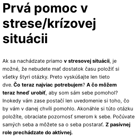
Prvá pomoc v
strese/krízovej
situácii
Ak sa nachádzate priamo
v stresovej situácii
, je
možné, že nebudete mať dostatok času položiť si
všetky štyri otázky. Preto vyskúšajte len tieto
dve.
Čo
teraz
najviac
potrebujem
?
A čo môžem
teraz
hneď
urobiť
, aby som sám sebe pomohol?
Inokedy vám zase postačí len uvedomenie si toho, čo
by vám v danej chvíli pomohlo. Akonáhle si túto otázku
položíte, obraciate pozornosť smerom k sebe. Počúvate
samých seba a môžete sa o seba postarať.
Z pasívnej
role prechádzate do aktívnej.