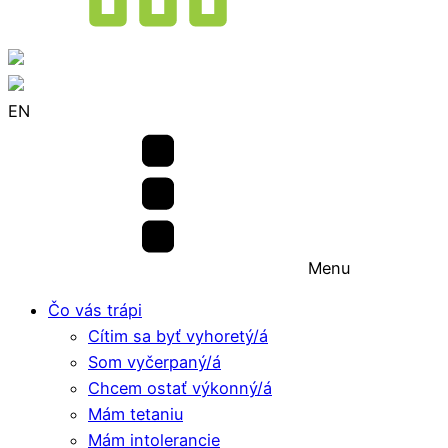
EN
Menu
Čo vás trápi
Cítim sa byť vyhoretý/á
Som vyčerpaný/á
Chcem ostať výkonný/á
Mám tetaniu
Mám intolerancie