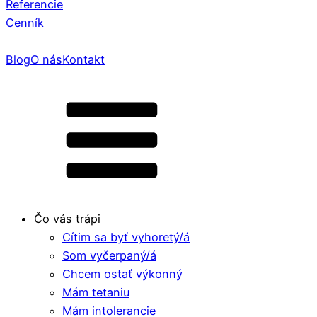
Referencie
Cenník
Blog
O nás
Kontakt
Čo vás trápi
Cítim sa byť vyhoretý/á
Som vyčerpaný/á
Chcem ostať výkonný
Mám tetaniu
Mám intolerancie