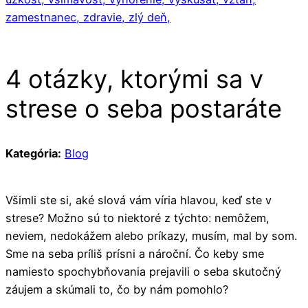
zamestnanec,
zdravie,
zlý deň,
4 otázky, ktorými sa v
strese o seba postaráte
Kategória:
Blog
Všimli ste si, aké slová vám víria hlavou, keď ste v
strese? Možno sú to niektoré z týchto: nemôžem,
neviem, nedokážem alebo príkazy, musím, mal by som.
Sme na seba príliš prísni a nároční. Čo keby sme
namiesto spochybňovania prejavili o seba skutočný
záujem a skúmali to, čo by nám pomohlo?