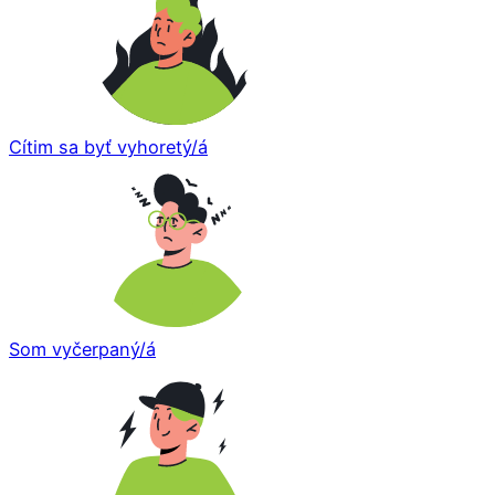
Cítim sa byť vyhoretý/á
Som vyčerpaný/á