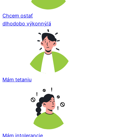
Chcem ostať
dlhodobo výkonný/á
Mám tetaniu
Mám intolerancie