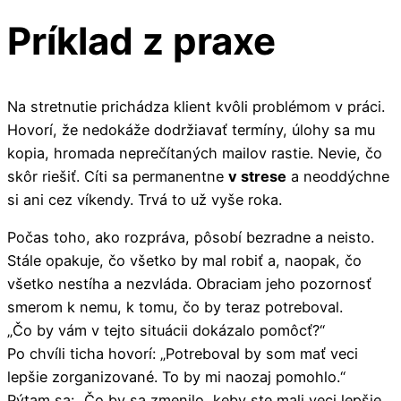
Príklad z praxe
Na stretnutie prichádza klient kvôli problémom v práci.
Hovorí, že nedokáže dodržiavať termíny, úlohy sa mu
kopia, hromada neprečítaných mailov rastie. Nevie, čo
skôr riešiť. Cíti sa permanentne
v strese
a neoddýchne
si ani cez víkendy. Trvá to už vyše roka.
Počas toho, ako rozpráva, pôsobí bezradne a neisto.
Stále opakuje, čo všetko by mal robiť a, naopak, čo
všetko nestíha a nezvláda. Obraciam jeho pozornosť
smerom k nemu, k tomu, čo by teraz potreboval.
„Čo by vám v tejto situácii dokázalo pomôcť?“
Po chvíli ticha hovorí: „Potreboval by som mať veci
lepšie zorganizované. To by mi naozaj pomohlo.“
Pýtam sa: „Čo by sa zmenilo, keby ste mali veci lepšie