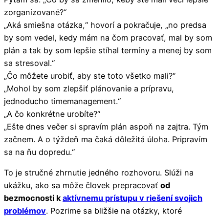
zorganizované?“
„Aká smiešna otázka,“ hovorí a pokračuje, „no predsa
by som vedel, kedy mám na čom pracovať, mal by som
plán a tak by som lepšie stíhal termíny a menej by som
sa stresoval.“
„Čo môžete urobiť, aby ste toto všetko mali?“
„Mohol by som zlepšiť plánovanie a prípravu,
jednoducho timemanagement.“
„A čo konkrétne urobíte?“
„Ešte dnes večer si spravím plán aspoň na zajtra. Tým
začnem. A o týždeň ma čaká dôležitá úloha. Pripravím
sa na ňu dopredu.“
To je stručné zhrnutie jedného rozhovoru. Slúži na
ukážku, ako sa môže človek prepracovať
od
bezmocnosti k
aktívnemu prístupu v riešení svojich
problémov
. Pozrime sa bližšie na otázky, ktoré