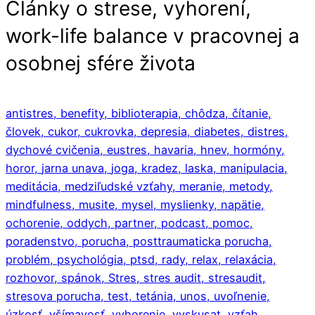
Články o strese, vyhorení,
work-life balance v pracovnej a
osobnej sfére života
antistres,
benefity,
biblioterapia,
chôdza,
čítanie,
človek,
cukor,
cukrovka,
depresia,
diabetes,
distres,
dychové cvičenia,
eustres,
havaria,
hnev,
hormóny,
horor,
jarna unava,
joga,
kradez,
laska,
manipulacia,
meditácia,
medziľudské vzťahy,
meranie,
metody,
mindfulness,
musite,
mysel,
myslienky,
napätie,
ochorenie,
oddych,
partner,
podcast,
pomoc,
poradenstvo,
porucha,
posttraumaticka porucha,
problém,
psychológia,
ptsd,
rady,
relax,
relaxácia,
rozhovor,
spánok,
Stres,
stres audit,
stresaudit,
stresova porucha,
test,
tetánia,
unos,
uvoľnenie,
úzkosť,
všímavosť,
vyhorenie,
vyskusat,
vzťah,