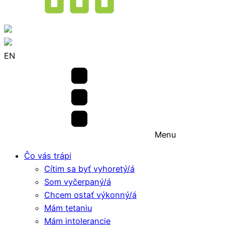
EN
Menu
Čo vás trápi
Cítim sa byť vyhoretý/á
Som vyčerpaný/á
Chcem ostať výkonný/á
Mám tetaniu
Mám intolerancie