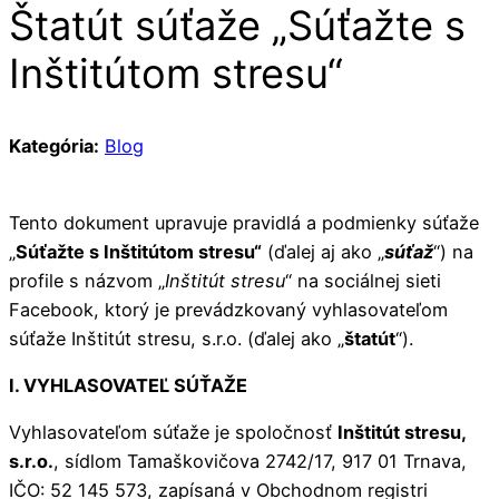
Štatút súťaže „Súťažte s
Inštitútom stresu“
Kategória:
Blog
Tento dokument upravuje pravidlá a podmienky súťaže
„
Súťažte s Inštitútom stresu“
(ďalej aj ako „
súťaž
“) na
profile s názvom „
Inštitút stresu
“ na sociálnej sieti
Facebook, ktorý je prevádzkovaný vyhlasovateľom
súťaže Inštitút stresu, s.r.o. (ďalej ako „
štatút
“).
I. VYHLASOVATEĽ SÚŤAŽE
Vyhlasovateľom súťaže je spoločnosť
Inštitút stresu,
s.r.o.
, sídlom Tamaškovičova 2742/17, 917 01 Trnava,
IČO: 52 145 573, zapísaná v Obchodnom registri