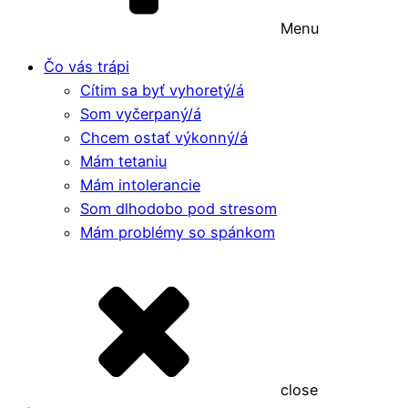
Menu
Čo vás trápi
Cítim sa byť vyhoretý/á
Som vyčerpaný/á
Chcem ostať výkonný/á
Mám tetaniu
Mám intolerancie
Som dlhodobo pod stresom
Mám problémy so spánkom
close