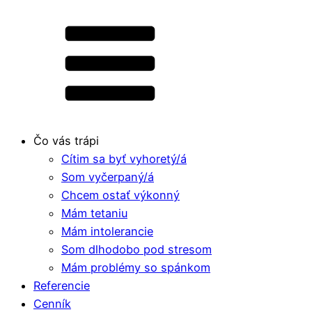
Čo vás trápi
Cítim sa byť vyhoretý/á
Som vyčerpaný/á
Chcem ostať výkonný
Mám tetaniu
Mám intolerancie
Som dlhodobo pod stresom
Mám problémy so spánkom
Referencie
Cenník