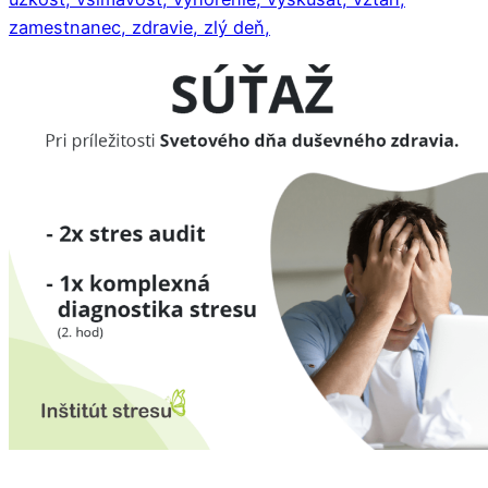
zamestnanec,
zdravie,
zlý deň,