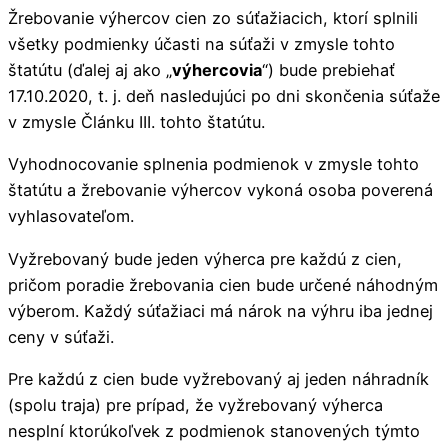
Žrebovanie výhercov cien zo súťažiacich, ktorí splnili
všetky podmienky účasti na súťaži v zmysle tohto
štatútu (ďalej aj ako „
výhercovia
“) bude prebiehať
17.10.2020, t. j. deň nasledujúci po dni skončenia súťaže
v zmysle Článku III. tohto štatútu.
Vyhodnocovanie splnenia podmienok v zmysle tohto
štatútu a žrebovanie výhercov vykoná osoba poverená
vyhlasovateľom.
Vyžrebovaný bude jeden výherca pre každú z cien,
pričom poradie žrebovania cien bude určené náhodným
výberom. Každý súťažiaci má nárok na výhru iba jednej
ceny v súťaži.
Pre každú z cien bude vyžrebovaný aj jeden náhradník
(spolu traja) pre prípad, že vyžrebovaný výherca
nesplní ktorúkoľvek z podmienok stanovených týmto