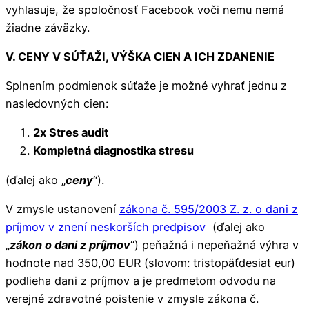
vyhlasuje, že spoločnosť Facebook voči nemu nemá
žiadne záväzky.
V. CENY V SÚŤAŽI, VÝŠKA CIEN A ICH ZDANENIE
Splnením podmienok súťaže je možné vyhrať jednu z
nasledovných cien:
2x Stres audit
Kompletná diagnostika stresu
(ďalej ako „
ceny
“).
V zmysle ustanovení
zákona č. 595/2003 Z. z. o dani z
príjmov v znení neskorších predpisov
(ďalej ako
„
zákon o dani z príjmov
“) peňažná i nepeňažná výhra v
hodnote nad 350,00 EUR (slovom: tristopäťdesiat eur)
podlieha dani z príjmov a je predmetom odvodu na
verejné zdravotné poistenie v zmysle zákona č.