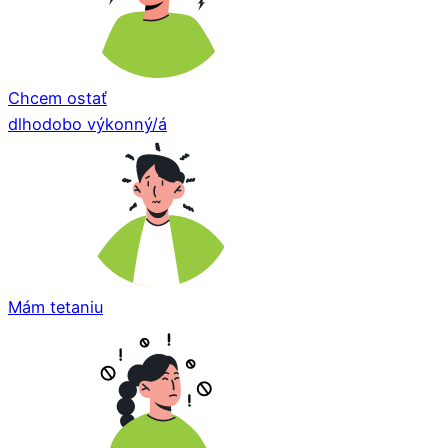
Chcem ostať
dlhodobo výkonný/á
Mám tetaniu