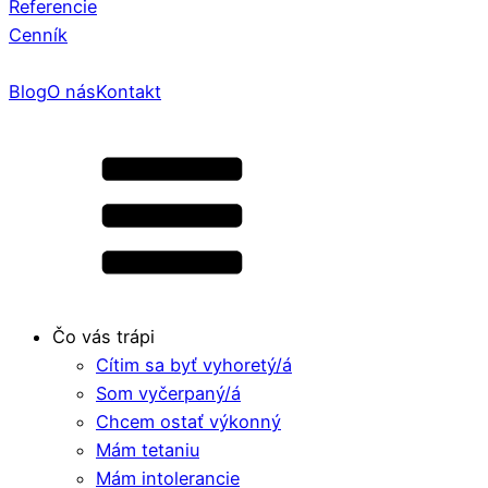
Referencie
Cenník
Blog
O nás
Kontakt
Čo vás trápi
Cítim sa byť vyhoretý/á
Som vyčerpaný/á
Chcem ostať výkonný
Mám tetaniu
Mám intolerancie