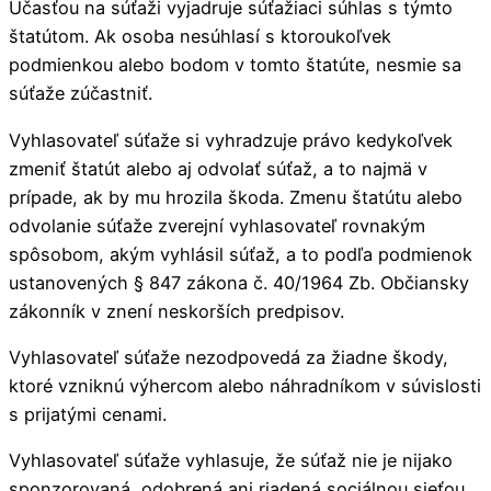
Účasťou na súťaži vyjadruje súťažiaci súhlas s týmto
štatútom. Ak osoba nesúhlasí s ktoroukoľvek
podmienkou alebo bodom v tomto štatúte, nesmie sa
súťaže zúčastniť.
Vyhlasovateľ súťaže si vyhradzuje právo kedykoľvek
zmeniť štatút alebo aj odvolať súťaž, a to najmä v
prípade, ak by mu hrozila škoda. Zmenu štatútu alebo
odvolanie súťaže zverejní vyhlasovateľ rovnakým
spôsobom, akým vyhlásil súťaž, a to podľa podmienok
ustanovených § 847 zákona č. 40/1964 Zb. Občiansky
zákonník v znení neskorších predpisov.
Vyhlasovateľ súťaže nezodpovedá za žiadne škody,
ktoré vzniknú výhercom alebo náhradníkom v súvislosti
s prijatými cenami.
Vyhlasovateľ súťaže vyhlasuje, že súťaž nie je nijako
sponzorovaná, odobrená ani riadená sociálnou sieťou