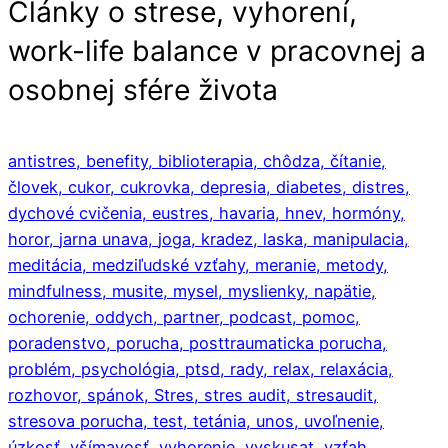
Články o strese, vyhorení,
work-life balance v pracovnej a
osobnej sfére života
antistres,
benefity,
biblioterapia,
chôdza,
čítanie,
človek,
cukor,
cukrovka,
depresia,
diabetes,
distres,
dychové cvičenia,
eustres,
havaria,
hnev,
hormóny,
horor,
jarna unava,
joga,
kradez,
laska,
manipulacia,
meditácia,
medziľudské vzťahy,
meranie,
metody,
mindfulness,
musite,
mysel,
myslienky,
napätie,
ochorenie,
oddych,
partner,
podcast,
pomoc,
poradenstvo,
porucha,
posttraumaticka porucha,
problém,
psychológia,
ptsd,
rady,
relax,
relaxácia,
rozhovor,
spánok,
Stres,
stres audit,
stresaudit,
stresova porucha,
test,
tetánia,
unos,
uvoľnenie,
úzkosť,
všímavosť,
vyhorenie,
vyskusat,
vzťah,