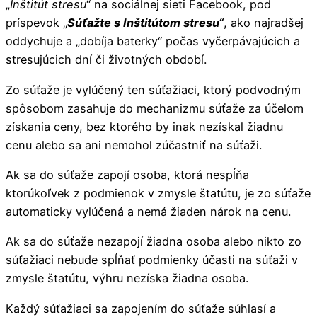
„
Inštitút stresu
“ na sociálnej sieti Facebook, pod
príspevok „
Súťažte s Inštitútom stresu“
, ako najradšej
oddychuje a „dobíja baterky“ počas vyčerpávajúcich a
stresujúcich dní či životných období.
Zo súťaže je vylúčený ten súťažiaci, ktorý podvodným
spôsobom zasahuje do mechanizmu súťaže za účelom
získania ceny, bez ktorého by inak nezískal žiadnu
cenu alebo sa ani nemohol zúčastniť na súťaži.
Ak sa do súťaže zapojí osoba, ktorá nespĺňa
ktorúkoľvek z podmienok v zmysle štatútu, je zo súťaže
automaticky vylúčená a nemá žiaden nárok na cenu.
Ak sa do súťaže nezapojí žiadna osoba alebo nikto zo
súťažiaci nebude spĺňať podmienky účasti na súťaži v
zmysle štatútu, výhru nezíska žiadna osoba.
Každý súťažiaci sa zapojením do súťaže súhlasí a