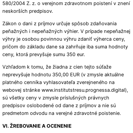
580/2004 Z. z. o verejnom zdravotnom poistení v znení
neskorších predpisov.
Zákon o dani z príjmov určuje spôsob zdaňovania
peňažných i nepeňažných výhier. V prípade nepeňažnej
výhry je osobou povinnou výhru zdaniť výherca ceny,
pričom do základu dane sa zahrňuje iba suma hodnoty
ceny, ktorá prevyšuje sumu 350 eur.
Vzhľadom k tomu, že žiadna z cien tejto súťaže
neprevyšuje hodnotu 350,00 EUR (v zmysle aktuálne
platného cenníka vyhlasovateľa zverejneného na
webovej stránke www.institutstresu.prognessa.digital),
sú všetky ceny v zmysle príslušných právnych
predpisov oslobodené od dane z príjmov a nie sú
predmetom odvodu na verejné zdravotné poistenie.
VI. ŽREBOVANIE A OCENENIE