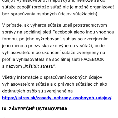
údajov vyhlasovateľovi neposkytne, nemôže sa do
súťaže zapojiť (pretože súťaž nie je možné organizovať
bez spracúvania osobných údajov súťažiacich).
V prípade, ak výherca súťaže udelí prostredníctvom
správy na sociálnej sieti Facebook alebo inou vhodnou
formou, po jeho vyžrebovaní, súhlas so zverejnením
jeho mena a priezviska ako výhercu v súťaži, bude
vyhlasovateľom po ukončení súťaže zverejnený na
profile vyhlasovateľa na sociálnej sieti FACEBOOK
s názvom „
Inštitút stresu
“.
Všetky informácie o spracúvaní osobných údajov
vyhlasovateľom súťaže a o právach súťažiacich ako
dotknutých osôb sú zverejnené na
https://istres.sk/zasady-ochrany-osobnych-udajov/
.
IX. ZÁVEREČNÉ USTANOVENIA