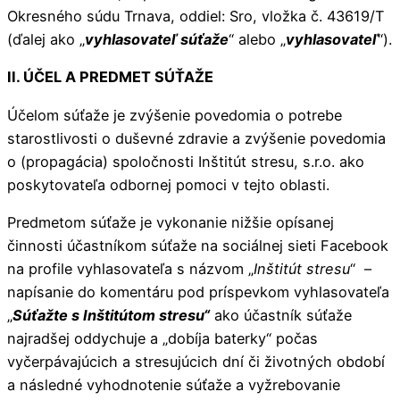
Okresného súdu Trnava, oddiel: Sro, vložka č. 43619/T
(ďalej ako „
vyhlasovateľ súťaže
“ alebo „
vyhlasovateľ
“).
II. ÚČEL A PREDMET SÚŤAŽE
Účelom súťaže je zvýšenie povedomia o potrebe
starostlivosti o duševné zdravie a zvýšenie povedomia
o (propagácia) spoločnosti Inštitút stresu, s.r.o. ako
poskytovateľa odbornej pomoci v tejto oblasti.
Predmetom súťaže je vykonanie nižšie opísanej
činnosti účastníkom súťaže na sociálnej sieti Facebook
na profile vyhlasovateľa s názvom „
Inštitút stresu
“ –
napísanie do komentáru pod príspevkom vyhlasovateľa
„
Súťažte s Inštitútom stresu“
ako účastník súťaže
najradšej oddychuje a „dobíja baterky“ počas
vyčerpávajúcich a stresujúcich dní či životných období
a následné vyhodnotenie súťaže a vyžrebovanie