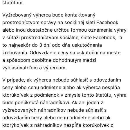
štatútom.
Vyžrebovaný výherca bude kontaktovaný
prostredníctvom správy na sociálnej sieti Facebook
alebo inou dostatočne určitou formou oznámenia výhry
v súťaži prostredníctvom sociálnej siete Facebook, a
to najneskôr do 3 dní odo dňa uskutočnenia
žrebovania. Odovzdanie ceny sa uskutoční na meste
a spôsobom osobitne dohodnutým medzi
vyhlasovateľom a výhercom.
V prípade, ak výherca nebude súhlasiť s odovzdaním
ceny alebo cenu odmietne alebo ak výherca nespĺňa
ktorúkoľvek z podmienok v zmysle tohto štatútu, výhra
bude ponúknutá náhradníkovi. Ak ani jeden z
vyžrebovaných náhradníkov nebude súhlasiť s
odovzdaním ceny alebo cenu odmietne alebo ak
ktorýkoľvek z náhradníkov nespĺňa ktorúkoľvek z