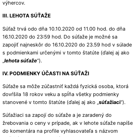
výhercov.
III. LEHOTA SÚŤAŽE
Súťaž trvá odo dňa 10.10.2020 od 11.00 hod. do dňa
16.10.2020 do 23:59 hod. Do súťaže je možné sa
zapojiť najneskôr do 16.10.2020 do 23.59 hod v súlade
s podmienkami určenými v tomto štatúte (ďalej aj ako
„
lehota súťaže
“).
IV. PODMIENKY ÚČASTI NA SÚŤAŽI
Súťaže sa môže zúčastniť každá fyzická osoba, ktorá
dovŕšila 18 rokov veku a spĺňa všetky podmienky
stanovené v tomto štatúte (ďalej aj ako „
súťažiaci
“).
Súťažiaci sa zapojí do súťaže a je zaradený do
žrebovania o ceny v prípade, ak v lehote súťaže napíše
do komentára na profile vyhlasovateľa s názvom