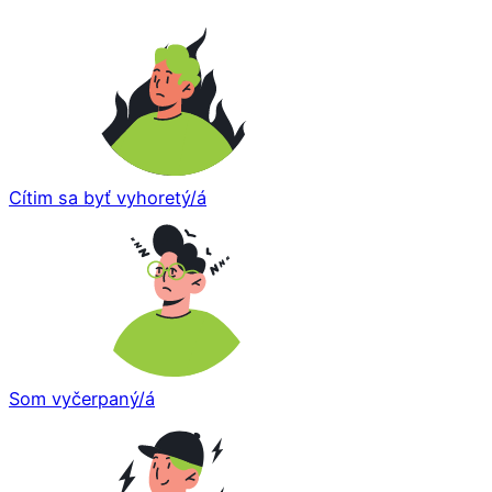
Cítim sa byť vyhoretý/á
Som vyčerpaný/á