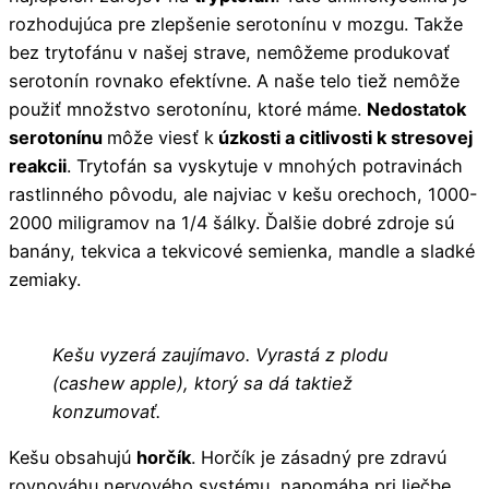
rozhodujúca pre zlepšenie serotonínu v mozgu. Takže
bez trytofánu v našej strave, nemôžeme produkovať
serotonín rovnako efektívne. A naše telo tiež nemôže
použiť množstvo serotonínu, ktoré máme.
Nedostatok
serotonínu
môže viesť k
úzkosti a citlivosti k stresovej
reakcii
. Trytofán sa vyskytuje v mnohých potravinách
rastlinného pôvodu, ale najviac v kešu orechoch, 1000-
2000 miligramov na 1/4 šálky. Ďalšie dobré zdroje sú
banány, tekvica a tekvicové semienka, mandle a sladké
zemiaky.
Kešu vyzerá zaujímavo. Vyrastá z plodu
(cashew apple), ktorý sa dá taktiež
konzumovať.
Kešu obsahujú
horčík
. Horčík je zásadný pre zdravú
rovnováhu nervového systému, napomáha pri liečbe