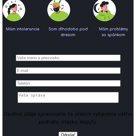
Mám intolerancie
Som dlhodobo pod
Mám problémy
stresom
so spánkom
Osobné údaje spracúvame za účelom vybavenia vášho
podnetu, otázky, dopytu.