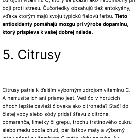
boji proti stresu. Čučoriedky obsahujú tiež antokyány,
vďaka ktorým majú svoju typickú fialovú farbu.
Tieto
antioxidanty pomáhajú mozgu pri výrobe dopamínu,
ktorý prispieva k vašej dobrej nálade.
5. Citrusy
Citrusy patria k ďalším výborným zdrojom vitamínu C.
A nemusíte ich ani priamo jesť. Veď čo v horúcich
dňoch lepšie osvieži človeka ako citronáda? Stačí do
čistej vody alebo sódy pridať šťavu z citróna,
pomaranča, limetky či grepu, trochu trstinového cukru
alebo medu podľa chuti, pár lístkov mäty a výborný
letný nápoj s vitamínom C máte vždy po ruke. Ak