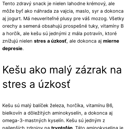
Tento zdravý snack je nielen lahodne krémový, ale
môže byť ako náhrada za vajcia, maslo, syr a dokonca
aj jogurt. Má neuveriteľné plusy pre váš mozog. Všetky
orechy a semená obsahujú prospešné tuky, vitamíny B
a horčík, ale kešu sú jednými z mála potravín, ktoré
znížujú nielen
stres
a úzkosť
, ale dokonca aj
mierne
depresie
.
Kešu ako malý zázrak na
stres a úzkosť
Kešu sú malý balíček železa, horčíka, vitamínu B6,
bielkovín a dôležitých aminokyselín, a dokonca aj
omega-3-mastných kyselín. Kešu sú jedným z
najlepších zdrojov na
tryptofán
. Táto aminokyselina je