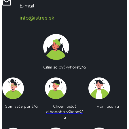
E-mail
info@istres.sk
Cítim sa byť vyhoretý/á
Som vyčerpaný/á
Chcem ostať
Mám tetaniu
dlhodobo výkonný/
á