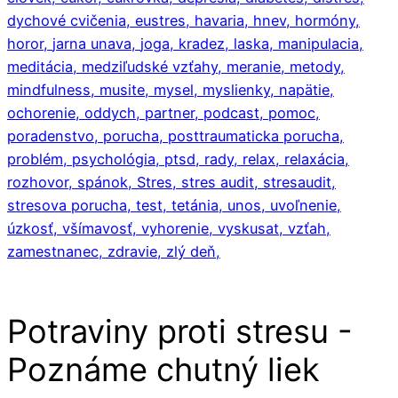
dychové cvičenia,
eustres,
havaria,
hnev,
hormóny,
horor,
jarna unava,
joga,
kradez,
laska,
manipulacia,
meditácia,
medziľudské vzťahy,
meranie,
metody,
mindfulness,
musite,
mysel,
myslienky,
napätie,
ochorenie,
oddych,
partner,
podcast,
pomoc,
poradenstvo,
porucha,
posttraumaticka porucha,
problém,
psychológia,
ptsd,
rady,
relax,
relaxácia,
rozhovor,
spánok,
Stres,
stres audit,
stresaudit,
stresova porucha,
test,
tetánia,
unos,
uvoľnenie,
úzkosť,
všímavosť,
vyhorenie,
vyskusat,
vzťah,
zamestnanec,
zdravie,
zlý deň,
Potraviny proti stresu -
Poznáme chutný liek