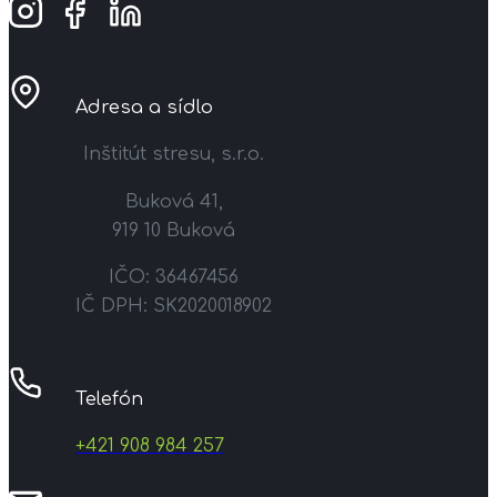
Adresa a sídlo
Inštitút stresu, s.r.o.
Buková 41,
919 10 Buková
IČO: 36467456
IČ DPH: SK2020018902
Telefón
+421 908 984 257