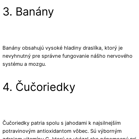
3. Banány
Banány obsahujú vysoké hladiny draslíka, ktorý je
nevyhnutný pre správne fungovanie nášho nervového
systému a mozgu.
4. Čučoriedky
Čučoriedky patria spolu s jahodami k najsilnejším
potravinovým antioxidantom vôbec. Sú výborným
zdrojom vitamínu C, ktorý sa ukázal ako nápomocný pri