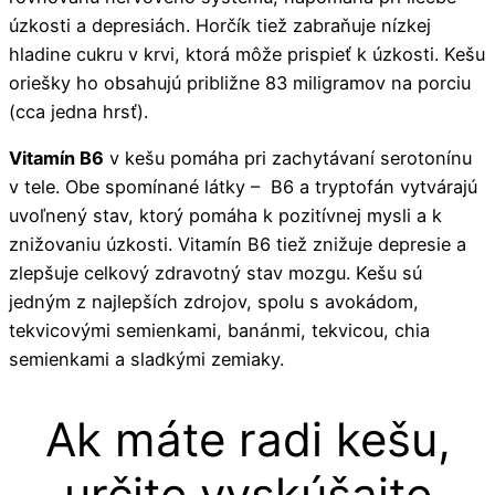
úzkosti a depresiách. Horčík tiež zabraňuje nízkej
hladine cukru v krvi, ktorá môže prispieť k úzkosti. Kešu
oriešky ho obsahujú približne 83 miligramov na porciu
(cca jedna hrsť).
Vitamín B6
v kešu pomáha pri zachytávaní serotonínu
v tele. Obe spomínané látky – B6 a tryptofán vytvárajú
uvoľnený stav, ktorý pomáha k pozitívnej mysli a k
znižovaniu úzkosti. Vitamín B6 tiež znižuje depresie a
zlepšuje celkový zdravotný stav mozgu. Kešu sú
jedným z najlepších zdrojov, spolu s avokádom,
tekvicovými semienkami, banánmi, tekvicou, chia
semienkami a sladkými zemiaky.
Ak máte radi kešu,
určite vyskúšajte