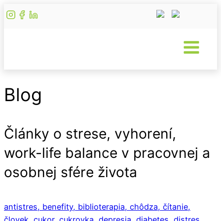
Blog
Články o strese, vyhorení,
work-life balance v pracovnej a
osobnej sfére života
antistres,
benefity,
biblioterapia,
chôdza,
čítanie,
človek,
cukor,
cukrovka,
depresia,
diabetes,
distres,