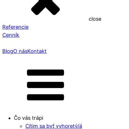
close
Referencie
Cenník
Blog
O nás
Kontakt
Čo vás trápi
Cítim sa byť vyhoretý/á