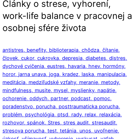
Články o strese, vyhorení,
work-life balance v pracovnej a
osobnej sfére života
antistres,
benefity,
biblioterapia,
chôdza,
čítanie,
človek,
cukor,
cukrovka,
depresia,
diabetes,
distres,
dychové cvičenia,
eustres,
havaria,
hnev,
hormóny,
horor,
jarna unava,
joga,
kradez,
laska,
manipulacia,
meditácia,
medziľudské vzťahy,
meranie,
metody,
mindfulness,
musite,
mysel,
myslienky,
napätie,
ochorenie,
oddych,
partner,
podcast,
pomoc,
poradenstvo,
porucha,
posttraumaticka porucha,
problém,
psychológia,
ptsd,
rady,
relax,
relaxácia,
rozhovor,
spánok,
Stres,
stres audit,
stresaudit,
stresova porucha,
test,
tetánia,
unos,
uvoľnenie,
úzkosť,
všímavosť,
vyhorenie,
vyskusat,
vzťah,