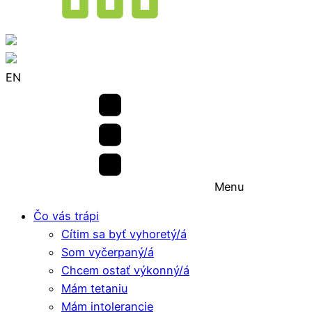
EN
Menu
Čo vás trápi
Cítim sa byť vyhoretý/á
Som vyčerpaný/á
Chcem ostať výkonný/á
Mám tetaniu
Mám intolerancie