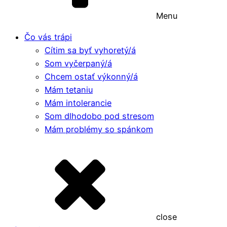
Menu
Čo vás trápi
Cítim sa byť vyhoretý/á
Som vyčerpaný/á
Chcem ostať výkonný/á
Mám tetaniu
Mám intolerancie
Som dlhodobo pod stresom
Mám problémy so spánkom
close