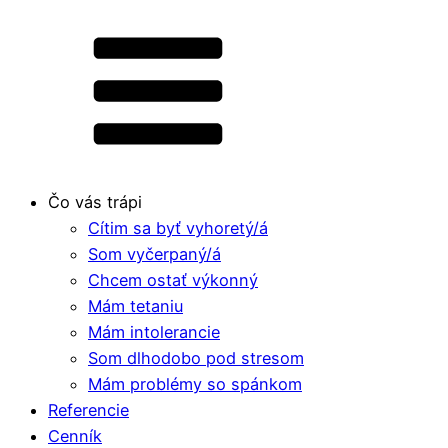
Čo vás trápi
Cítim sa byť vyhoretý/á
Som vyčerpaný/á
Chcem ostať výkonný
Mám tetaniu
Mám intolerancie
Som dlhodobo pod stresom
Mám problémy so spánkom
Referencie
Cenník