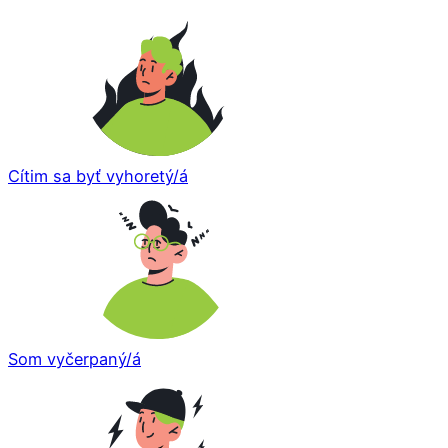
Cítim sa byť vyhoretý/á
Som vyčerpaný/á