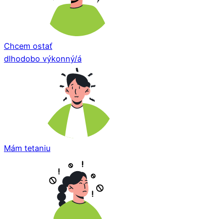
Chcem ostať
dlhodobo výkonný/á
Mám tetaniu