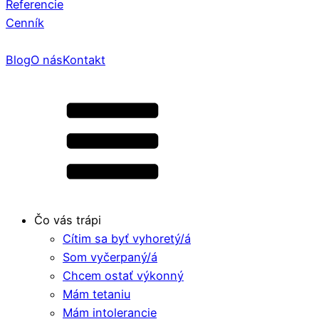
Referencie
Cenník
Blog
O nás
Kontakt
Čo vás trápi
Cítim sa byť vyhoretý/á
Som vyčerpaný/á
Chcem ostať výkonný
Mám tetaniu
Mám intolerancie