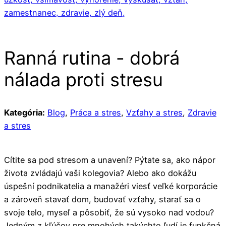
zamestnanec,
zdravie,
zlý deň,
Ranná rutina - dobrá
nálada proti stresu
Kategória:
Blog
,
Práca a stres
,
Vzťahy a stres
,
Zdravie
a stres
Cítite sa pod stresom a unavení? Pýtate sa, ako nápor
života zvládajú vaši kolegovia? Alebo ako dokážu
úspešní podnikatelia a manažéri viesť veľké korporácie
a zároveň stavať dom, budovať vzťahy, starať sa o
svoje telo, myseľ a pôsobiť, že sú vysoko nad vodou?
Jedným z kľúčov pre mnohých takýchto ľudí je funkčná