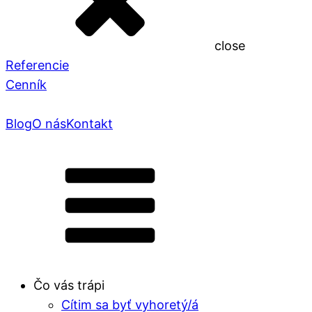
close
Referencie
Cenník
Blog
O nás
Kontakt
Čo vás trápi
Cítim sa byť vyhoretý/á