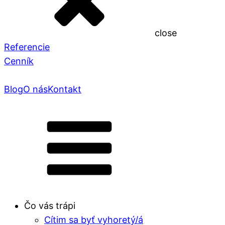
close
Referencie
Cenník
Blog
O nás
Kontakt
Čo vás trápi
Cítim sa byť vyhoretý/á