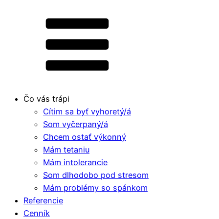
Čo vás trápi
Cítim sa byť vyhoretý/á
Som vyčerpaný/á
Chcem ostať výkonný
Mám tetaniu
Mám intolerancie
Som dlhodobo pod stresom
Mám problémy so spánkom
Referencie
Cenník