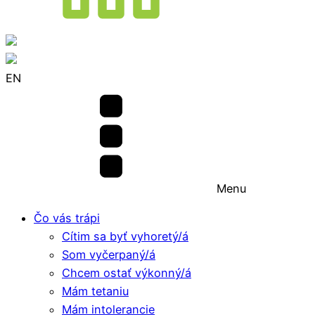
EN
Menu
Čo vás trápi
Cítim sa byť vyhoretý/á
Som vyčerpaný/á
Chcem ostať výkonný/á
Mám tetaniu
Mám intolerancie