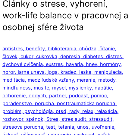
Články o strese, vyhorení,
work-life balance v pracovnej a
osobnej sfére života
antistres,
benefity,
biblioterapia,
chôdza,
čítanie,
človek,
cukor,
cukrovka,
depresia,
diabetes,
distres,
dychové cvičenia,
eustres,
havaria,
hnev,
hormóny,
horor,
jarna unava,
joga,
kradez,
laska,
manipulacia,
meditácia,
medziľudské vzťahy,
meranie,
metody,
mindfulness,
musite,
mysel,
myslienky,
napätie,
ochorenie,
oddych,
partner,
podcast,
pomoc,
poradenstvo,
porucha,
posttraumaticka porucha,
problém,
psychológia,
ptsd,
rady,
relax,
relaxácia,
rozhovor,
spánok,
Stres,
stres audit,
stresaudit,
stresova porucha,
test,
tetánia,
unos,
uvoľnenie,
úzkosť,
všímavosť,
vyhorenie,
vyskusat,
vzťah,