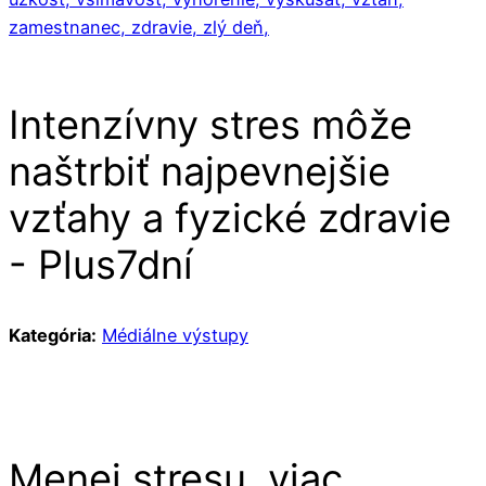
zamestnanec,
zdravie,
zlý deň,
Intenzívny stres môže
naštrbiť najpevnejšie
vzťahy a fyzické zdravie
- Plus7dní
Kategória:
Médiálne výstupy
Menej stresu, viac