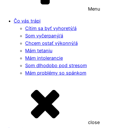
Menu
Čo vás trápi
Cítim sa byť vyhoretý/á
Som vyčerpaný/á
Chcem ostať výkonný/á
Mám tetaniu
Mám intolerancie
Som dlhodobo pod stresom
Mám problémy so spánkom
close