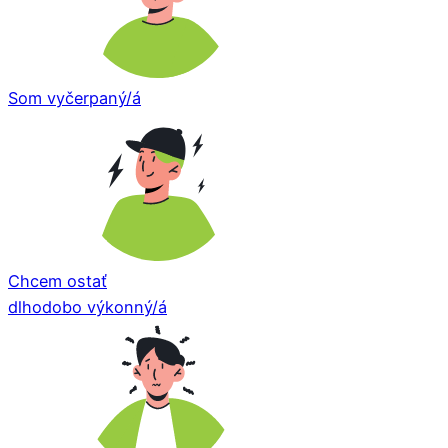
Som vyčerpaný/á
Chcem ostať
dlhodobo výkonný/á