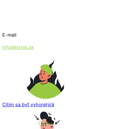
E-mail
info@istres.sk
Cítim sa byť vyhoretý/á