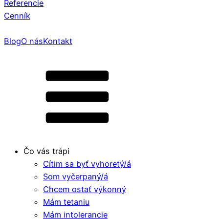
Referencie
Cenník
Blog
O nás
Kontakt
Čo vás trápi
Cítim sa byť vyhoretý/á
Som vyčerpaný/á
Chcem ostať výkonný
Mám tetaniu
Mám intolerancie