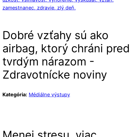
zamestnanec,
zdravie,
zlý deň,
Dobré vzťahy sú ako
airbag, ktorý chráni pred
tvrdým nárazom -
Zdravotnícke noviny
Kategória:
Médiálne výstupy
Menej stresu, viac