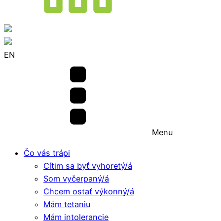
EN
Menu
Čo vás trápi
Cítim sa byť vyhoretý/á
Som vyčerpaný/á
Chcem ostať výkonný/á
Mám tetaniu
Mám intolerancie