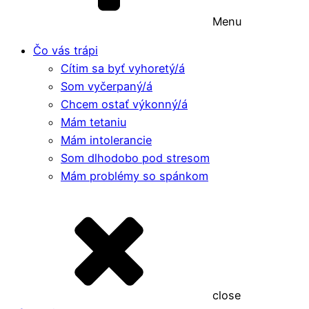
Menu
Čo vás trápi
Cítim sa byť vyhoretý/á
Som vyčerpaný/á
Chcem ostať výkonný/á
Mám tetaniu
Mám intolerancie
Som dlhodobo pod stresom
Mám problémy so spánkom
close