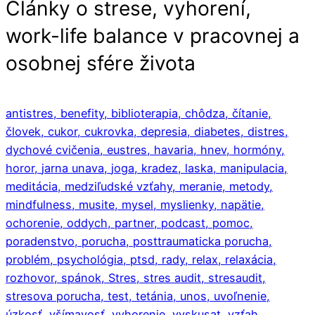
Články o strese, vyhorení,
work-life balance v pracovnej a
osobnej sfére života
antistres,
benefity,
biblioterapia,
chôdza,
čítanie,
človek,
cukor,
cukrovka,
depresia,
diabetes,
distres,
dychové cvičenia,
eustres,
havaria,
hnev,
hormóny,
horor,
jarna unava,
joga,
kradez,
laska,
manipulacia,
meditácia,
medziľudské vzťahy,
meranie,
metody,
mindfulness,
musite,
mysel,
myslienky,
napätie,
ochorenie,
oddych,
partner,
podcast,
pomoc,
poradenstvo,
porucha,
posttraumaticka porucha,
problém,
psychológia,
ptsd,
rady,
relax,
relaxácia,
rozhovor,
spánok,
Stres,
stres audit,
stresaudit,
stresova porucha,
test,
tetánia,
unos,
uvoľnenie,
úzkosť,
všímavosť,
vyhorenie,
vyskusat,
vzťah,