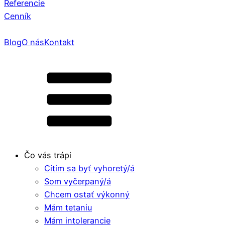
Referencie
Cenník
Blog
O nás
Kontakt
Čo vás trápi
Cítim sa byť vyhoretý/á
Som vyčerpaný/á
Chcem ostať výkonný
Mám tetaniu
Mám intolerancie