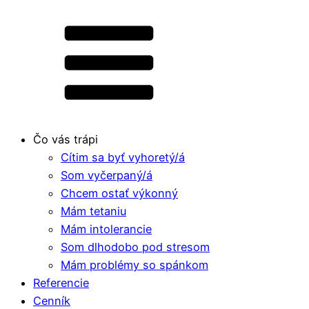
Čo vás trápi
Cítim sa byť vyhoretý/á
Som vyčerpaný/á
Chcem ostať výkonný
Mám tetaniu
Mám intolerancie
Som dlhodobo pod stresom
Mám problémy so spánkom
Referencie
Cenník